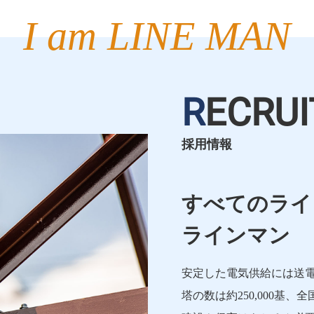
I am LINE MAN
R
ECRUI
採用情報
すべてのライ
ラインマン
安定した電気供給には送
塔の数は約250,000基、