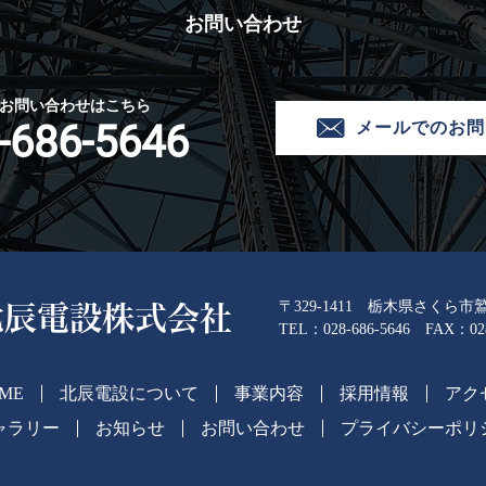
お問い合わせ
お問い合わせはこちら
-686-5646
メールでのお問
〒329-1411 栃木県さくら市鷲宿
北辰電設株式会社
TEL：
028-686-5646
FAX：028-
ME
北辰電設について
事業内容
採用情報
アク
ャラリー
お知らせ
お問い合わせ
プライバシーポリ